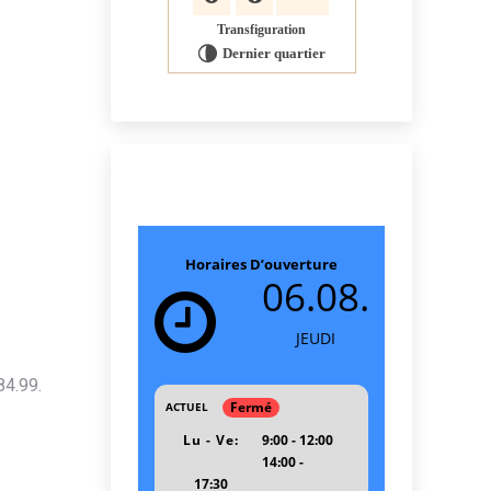
Transfiguration
Dernier quartier
U
Horaires D’ouverture
06.08.
JEUDI
84.99.
Fermé
ACTUEL
Lu - Ve:
9:00 - 12:00
14:00 -
17:30