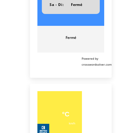
Sa - Di:
Fermé
Fermé
Powered by
crosswordsolver.com