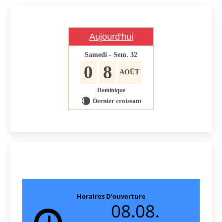
Aujourd'hui
Samedi - Sem. 32
0
8
AOÛT
Dominique
Dernier croissant
W
Horaires D’ouverture
08.08.