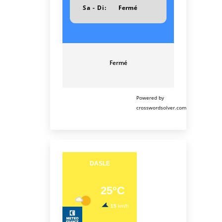
Sa - Di:
Fermé
Fermé
Powered by
crosswordsolver.com