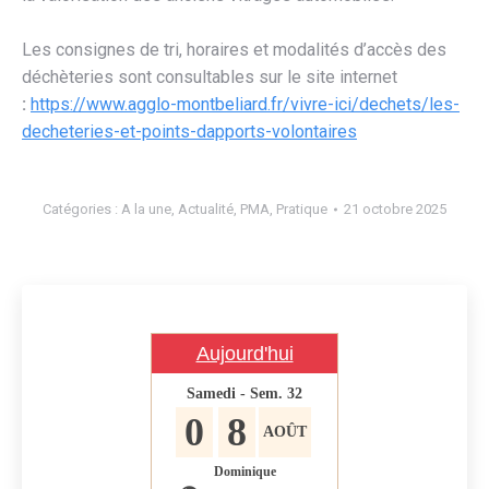
Les consignes de tri, horaires et modalités d’accès des
déchèteries sont consultables sur le site internet
:
https://www.agglo-montbeliard.fr/vivre-ici/dechets/les-
decheteries-et-points-dapports-volontaires
Catégories :
A la une
,
Actualité
,
PMA
,
Pratique
21 octobre 2025
Aujourd'hui
Samedi - Sem. 32
0
8
AOÛT
Dominique