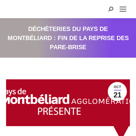
Recherche
:
DÉCHÈTERIES DU PAYS DE
MONTBÉLIARD : FIN DE LA REPRISE DES
PARE-BRISE
OCT
21