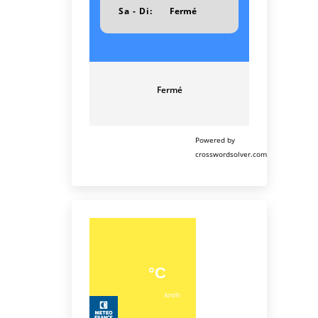
Sa - Di:
Fermé
Fermé
Powered by
crosswordsolver.com