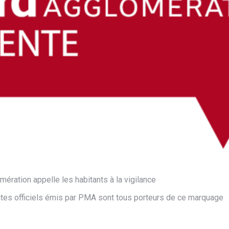
ration appelle les habitants à la vigilance
ectes officiels émis par PMA sont tous porteurs de ce marquage