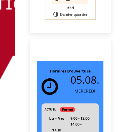
Abel
Dernier quartier
T
Horaires D’ouverture
05.08.
MERCREDI
Fermé
ACTUEL
Lu - Ve:
9:00 - 12:00
14:00 -
17:30