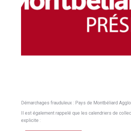
Démarchages frauduleux : Pays de Montbéliard Agglomé
Il est également rappelé que les calendriers de coll
explicite :