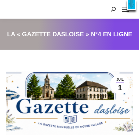
Recherche
:
LA « GAZETTE DASLOISE » N°4 EN LIGNE
JUIL
1