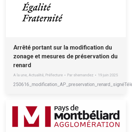
Arrêté portant sur la modification du
zonage et mesures de préservation du
renard
A la une
,
Actualité
,
Préfecture
Par
shernandez
19 juin 2025
250616_modification_AP_preservation_renard_signéTél