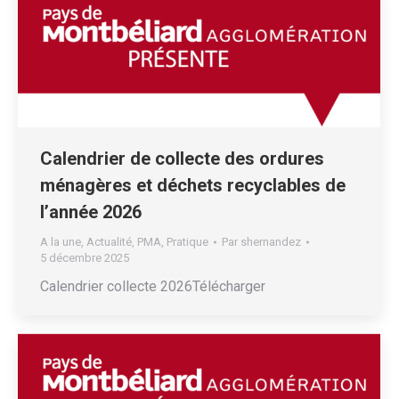
Calendrier de collecte des ordures
ménagères et déchets recyclables de
l’année 2026
A la une
,
Actualité
,
PMA
,
Pratique
Par
shernandez
5 décembre 2025
Calendrier collecte 2026Télécharger