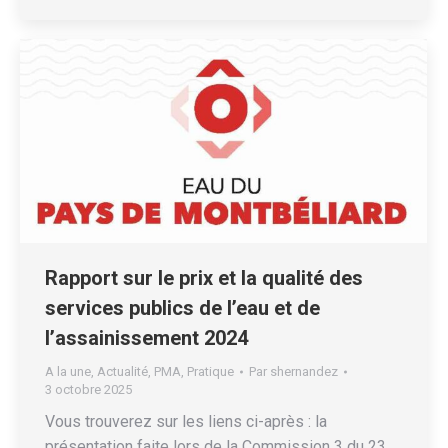
Rapport sur le prix et la qualité des
services publics de l’eau et de
l’assainissement 2024
A la une
,
Actualité
,
PMA
,
Pratique
Par
shernandez
3 octobre 2025
Vous trouverez sur les liens ci-après : la
présentation faite lors de la Commission 3 du 23