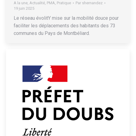
A la une
,
Actualité
,
PMA
,
Pratique
Par
shernandez
19 juin 2025
Le réseau évolitY mise sur la mobilité douce pour
faciliter les déplacements des habitants des 73
communes du Pays de Montbéliard.